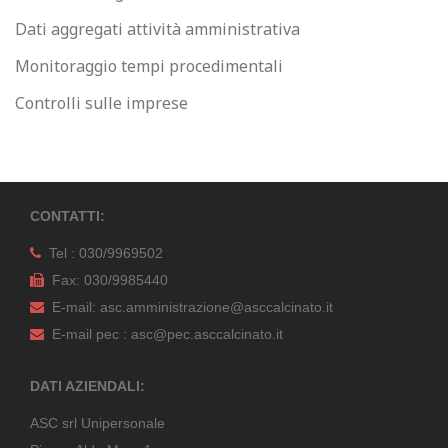
Dati aggregati attività amministrativa
Monitoraggio tempi procedimentali
Controlli sulle imprese
CONTATTI:
Tel : 030/9969502
Fax: 030/9985440
E-mail: asc.amministrazione@asccalcinato.it
E-mail pec : asc@pec.asccalcinato.it
DATI AZIENDALI:
ASC srl Unipersonale