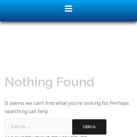
Skip
to
content
Nothing Found
It seems we can’t find what you’re looking for. Perhaps
searching can help.
Ricerca
per: