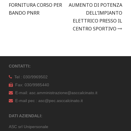
navigation
FORNITURA CORSO PER
AUMENTO DI POTENZA
BANDO PNRR
DELL’IMPIANTO
ELETTRICO PRESSO IL
CENTRO SPORTIVO
CONTATTI:
Tel : 030/9969502
Fax: 030/9985440
E-mail: asc.amministrazione@asccalcinato.it
E-mail pec : asc@pec.asccalcinato.it
DATI AZIENDALI:
ASC srl Unipersonale