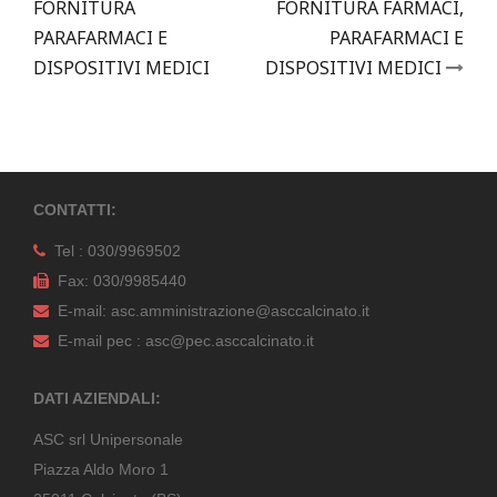
FORNITURA
FORNITURA FARMACI,
PARAFARMACI E
PARAFARMACI E
DISPOSITIVI MEDICI
DISPOSITIVI MEDICI
CONTATTI:
Tel : 030/9969502
Fax: 030/9985440
E-mail: asc.amministrazione@asccalcinato.it
E-mail pec : asc@pec.asccalcinato.it
DATI AZIENDALI:
ASC srl Unipersonale
Piazza Aldo Moro 1