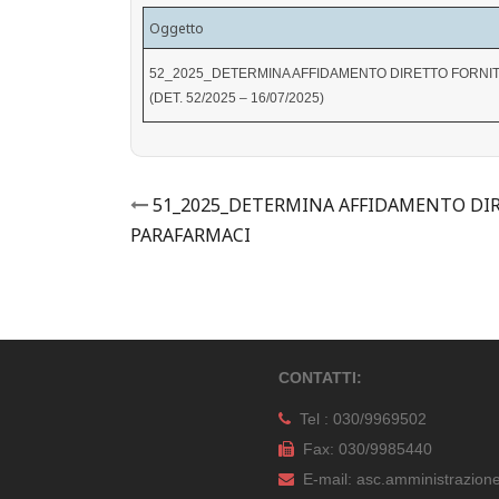
Oggetto
52_2025_DETERMINA AFFIDAMENTO DIRETTO FORNITU
(DET. 52/2025 – 16/07/2025)
Post
51_2025_DETERMINA AFFIDAMENTO DI
PARAFARMACI
navigation
CONTATTI:
Tel : 030/9969502
Fax: 030/9985440
E-mail: asc.amministrazion