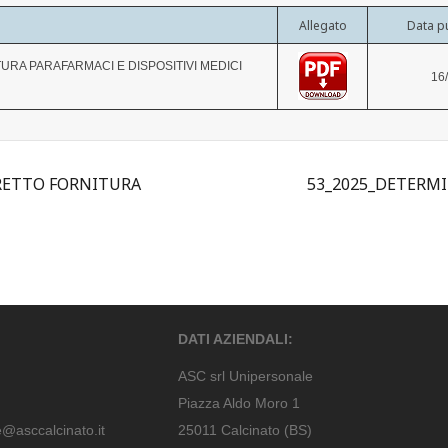
Allegato
Data p
RA PARAFARMACI E DISPOSITIVI MEDICI
16
RETTO FORNITURA
53_2025_DETERM
DATI AZIENDALI:
ASC srl Unipersonale
Piazza Aldo Moro 1
e@asccalcinato.it
25011 Calcinato (BS)