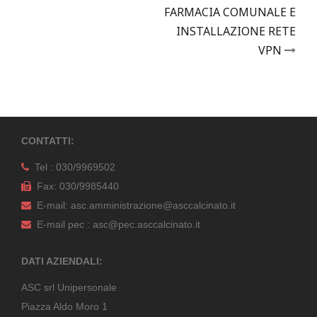
FARMACIA COMUNALE E
INSTALLAZIONE RETE
VPN
CONTATTI:
Tel : 030/9969502
Fax: 030/9985440
E-mail: asc.amministrazione@asccalcinato.it
E-mail pec : asc@pec.asccalcinato.it
DATI AZIENDALI:
ASC srl Unipersonale
Piazza Aldo Moro 1