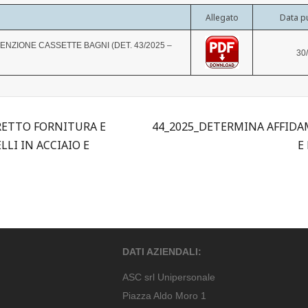
Allegato
Data p
ZIONE CASSETTE BAGNI (DET. 43/2025 –
30
RETTO FORNITURA E
44_2025_DETERMINA AFFIDA
LI IN ACCIAIO E
E
DATI AZIENDALI:
ASC srl Unipersonale
Piazza Aldo Moro 1