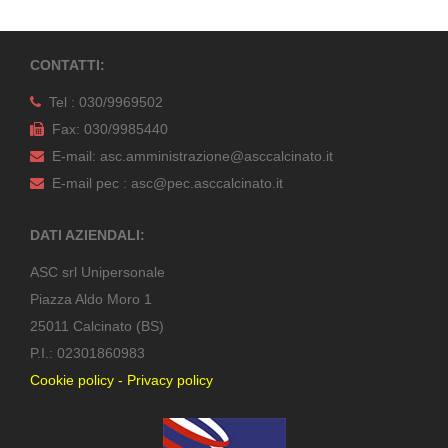
CONTATTI:
Tel : 030/9969502
Fax: 030/9985440
E-mail: asc.amministrazione@asccalcinato.it
E-mail pec : asc@pec.asccalcinato.it
DATI AZIENDALI:
ASC srl Unipersonale
Piazza Aldo Moro 1
25011 Calcinato (BS)
P.I.: 02301860983
Cookie policy
-
Privacy policy