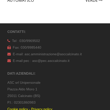
AUTOMATICO
VERDE
CONTATTI:
Tel : 030/9969502
Fax: 030/9985440
E-mail: asc.amministrazione@asccalcinato.it
E-mail pec : asc@pec.asccalcinato.it
DATI AZIENDALI:
ASC srl Unipersonale
Piazza Aldo Moro 1
25011 Calcinato (BS)
P.I.: 02301860983
Cookie policy
-
Privacy policy