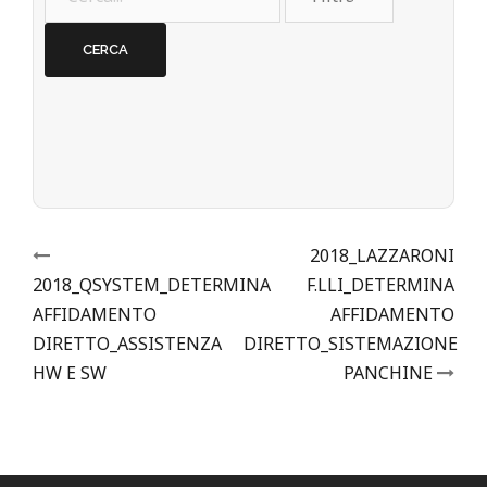
Post
2018_LAZZARONI
2018_QSYSTEM_DETERMINA
F.LLI_DETERMINA
navigation
AFFIDAMENTO
AFFIDAMENTO
DIRETTO_ASSISTENZA
DIRETTO_SISTEMAZIONE
HW E SW
PANCHINE