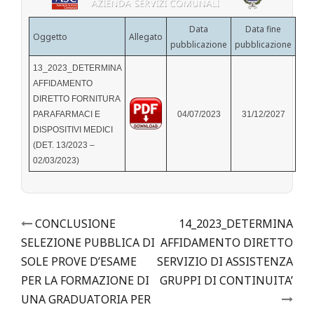
Data
Data fine
Oggetto
Allegato
pubblicazione
pubblicazione
13_2023_DETERMINA
AFFIDAMENTO
DIRETTO FORNITURA
PARAFARMACI E
04/07/2023
31/12/2027
DISPOSITIVI MEDICI
(DET. 13/2023 –
02/03/2023)
Post
CONCLUSIONE
14_2023_DETERMINA
SELEZIONE PUBBLICA DI
AFFIDAMENTO DIRETTO
navigation
SOLE PROVE D’ESAME
SERVIZIO DI ASSISTENZA
PER LA FORMAZIONE DI
GRUPPI DI CONTINUITA’
UNA GRADUATORIA PER