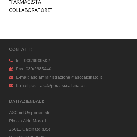
“FARMACISTA
COLLABORATORE”
CONTATTI:
Tel : 030/9969502
Fax: 030/9985440
E-mail: asc.amministrazione@asccalcinato.it
E-mail pec : asc@pec.asccalcinato.it
DATI AZIENDALI:
ASC srl Unipersonale
Piazza Aldo Moro 1
25011 Calcinato (BS)