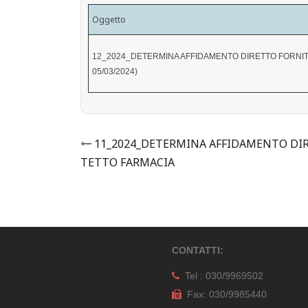
Oggetto
12_2024_DETERMINA AFFIDAMENTO DIRETTO FORNITUR
05/03/2024)
Post
11_2024_DETERMINA AFFIDAMENTO DI
TETTO FARMACIA
navigation
CONTATTI:
Tel : 030/9969502
Fax: 030/9985440