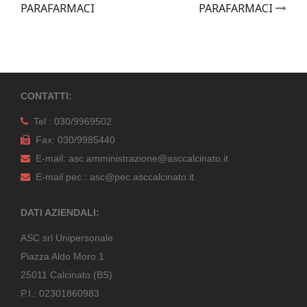
PARAFARMACI
PARAFARMACI
CONTATTI:
Tel : 030/9969502
Fax: 030/9985440
E-mail: asc.amministrazione@asccalcinato.it
E-mail pec : asc@pec.asccalcinato.it
DATI AZIENDALI:
ASC srl Unipersonale
Piazza Aldo Moro 1
25011 Calcinato (BS)
P.I.: 02301860983